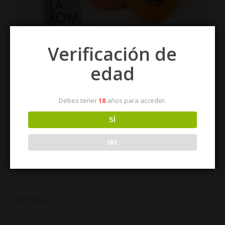
Verificación de
edad
Debes tener
18
años para acceder.
He oído decir que cuando uno empieza a expresar que se
siente más joven que nunca suele ser síntoma de que cada
SÍ
vez percibe más cerca la vejez. Confieso que a veces me
sorprendo diciéndome a mí mismo lo joven que estoy. Así que
NO
resulta verosímil pensar que empiezo a darme cuenta de que
los años no pasan en balde.
Leer más