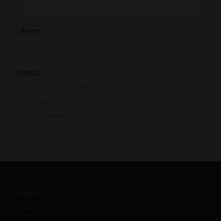
Buscar
VINOS
Blanco
Cava
Ginebra
Rosado
Tinto Barrica
Tinto Crianza
Tinto Joven
Tinto Reserva
Txacolí
Vermú y sangría
VINOS
Blanco
Cava
Ginebra
Rosado
Tinto Barrica