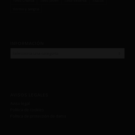
Tinto Crianza
Tinto Joven
Tinto Reserva
Txacolí
Vermú y sangría
INFORMACIÓN
AVISOS LEGALES
Aviso legal
Política de cookies
Política de protección de datos