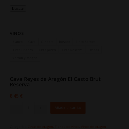
Buscar
VINOS
Blanco
Cava
Ginebra
Rosado
Tinto Barrica
Tinto Crianza
Tinto Joven
Tinto Reserva
Txacolí
Vermú y sangría
Cava Reyes de Aragón El Casto Brut
Reserva
8,45
€
Añadir al carrito
Categorías:
Cavas de Aragón
,
Tienda de vinos
,
Vinos de Aragón