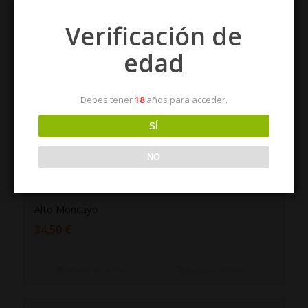
Verificación de
edad
Debes tener
18
años para acceder.
SÍ
NO
Alto Moncayo
34,50
€
Añadir al carrito
Mostrar detalles