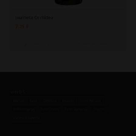
Inurrieta Orchídea
7,25
€
Añadir al carrito
Mostrar detalles
VINOS
Blanco
Cava
Ginebra
Rosado
Tinto Barrica
Tinto Crianza
Tinto Joven
Tinto Reserva
Txacolí
Vermú y sangría