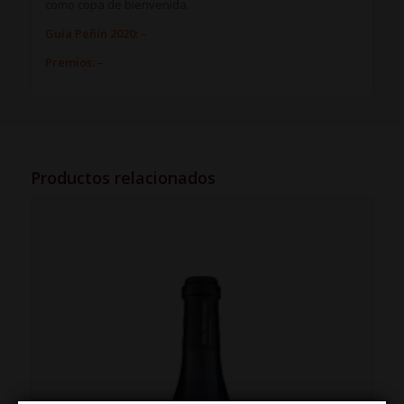
como copa de bienvenida.
Guía Peñín 2020:
–
Premios:
–
Productos relacionados