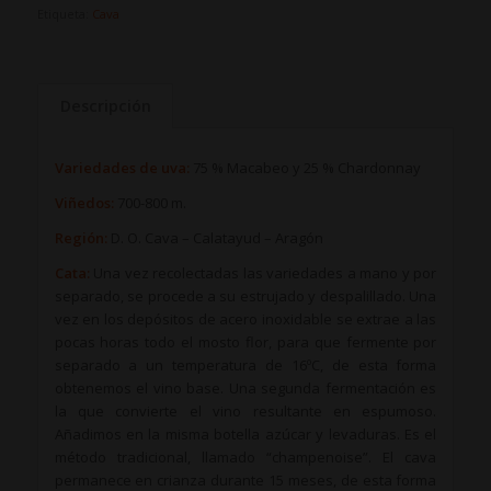
Etiqueta:
Cava
Descripción
Variedades de uva:
75 % Macabeo y 25 % Chardonnay
Viñedos:
700-800 m.
Región:
D. O. Cava – Calatayud – Aragón
Cata:
Una vez recolectadas las variedades a mano y por
separado, se procede a su estrujado y despalillado. Una
vez en los depósitos de acero inoxidable se extrae a las
pocas horas todo el mosto flor, para que fermente por
separado a un temperatura de 16ºC, de esta forma
obtenemos el vino base. Una segunda fermentación es
la que convierte el vino resultante en espumoso.
Añadimos en la misma botella azúcar y levaduras. Es el
método tradicional, llamado “champenoise”. El cava
permanece en crianza durante 15 meses, de esta forma