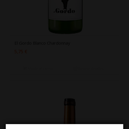
El Gordo Blanco Chardonnay
5,75
€
Añadir al carrito
Mostrar detalles