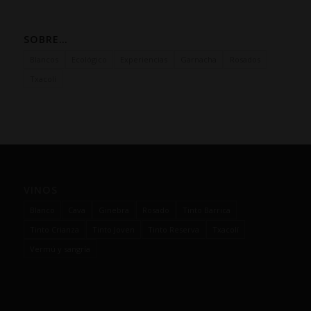
SOBRE…
Blancos
Ecológico
Experiencias
Garnacha
Rosados
Txacolí
VINOS
Blanco
Cava
Ginebra
Rosado
Tinto Barrica
Tinto Crianza
Tinto Joven
Tinto Reserva
Txacolí
Vermú y sangría