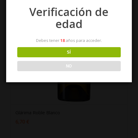
Verificación de
edad
Debes tener
18
años para acceder.
SÍ
NO
Glárima Roble Blanco
6,70
€