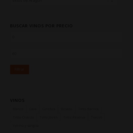
BUSCAR VINOS POR PRECIO
Filtrar
VINOS
Blanco
Cava
Ginebra
Rosado
Tinto Barrica
Tinto Crianza
Tinto Joven
Tinto Reserva
Txacolí
Vermú y sangría