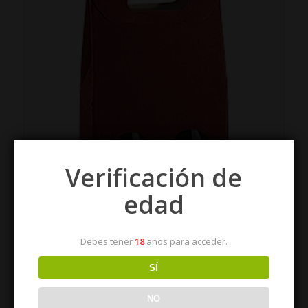
Verificación de
edad
Debes tener
18
años para acceder.
SÍ
NO
Estuche para regalo y/o lote de empresa: dos