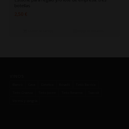
botellas
2,50
€
Añadir al carrito
Mostrar detalles
VINOS
Blanco
Cava
Ginebra
Rosado
Tinto Barrica
Tinto Crianza
Tinto Joven
Tinto Reserva
Txacolí
Vermú y sangría