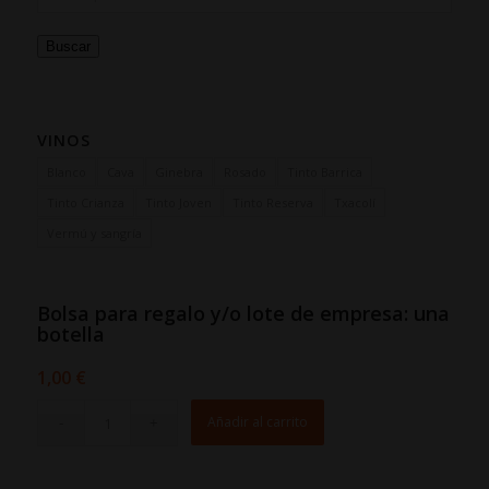
Buscar
VINOS
Blanco
Cava
Ginebra
Rosado
Tinto Barrica
Tinto Crianza
Tinto Joven
Tinto Reserva
Txacolí
Vermú y sangría
Bolsa para regalo y/o lote de empresa: una
botella
1,00
€
Añadir al carrito