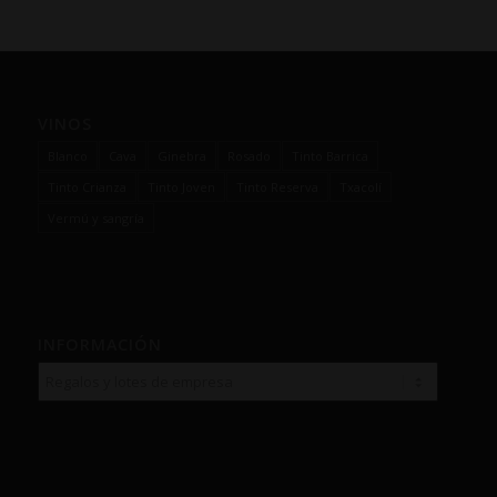
VINOS
Blanco
Cava
Ginebra
Rosado
Tinto Barrica
Tinto Crianza
Tinto Joven
Tinto Reserva
Txacolí
Vermú y sangría
INFORMACIÓN