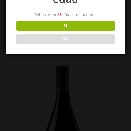
Estuche para regalo y/o lote de empresa: tres
botellas
Debes tener
18
años para acceder.
2,50
€
SÍ
Añadir al carrito
Mostrar detalles
NO