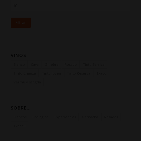
Filtrar
VINOS
Blanco
Cava
Ginebra
Rosado
Tinto Barrica
Tinto Crianza
Tinto Joven
Tinto Reserva
Txacolí
Vermú y sangría
SOBRE…
Blancos
Ecológico
Experiencias
Garnacha
Rosados
Txacolí