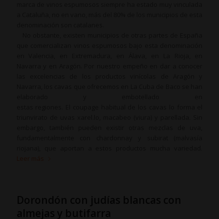
marca de vinos espumosos siempre ha estado muy vinculada
a Cataluña, no en vano, más del 80% de los municipios de esta
denominación son catalanes.
No obstante, existen municipios de otras partes de España
que comercializan vinos espumosos bajo esta denominación
en Valencia, en Extremadura, en Álava, en La Rioja, en
Navarra y en Aragón. Por nuestro empeño en dar a conocer
las excelencias de los productos vinícolas de Aragón y
Navarra, los cavas que ofrecemos en La Cuba de Baco se han
elaborado y embotellado en
estas regiones.
El
coupage
habitual de los cavas lo forma el
triunvirato de uvas xarel.lo, macabeo (viura) y parellada. Sin
embargo, también pueden existir otras mezclas de uva,
fundamentalmente con chardonnay y subirat (malvasía
riojana), que aportan a estos productos mucha variedad.
Leer más
Dorondón con judías blancas con
almejas y butifarra