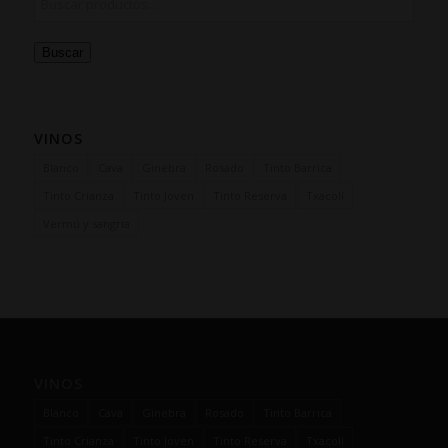
Buscar
VINOS
Blanco
Cava
Ginebra
Rosado
Tinto Barrica
Tinto Crianza
Tinto Joven
Tinto Reserva
Txacolí
Vermú y sangría
VINOS
Blanco
Cava
Ginebra
Rosado
Tinto Barrica
Tinto Crianza
Tinto Joven
Tinto Reserva
Txacolí